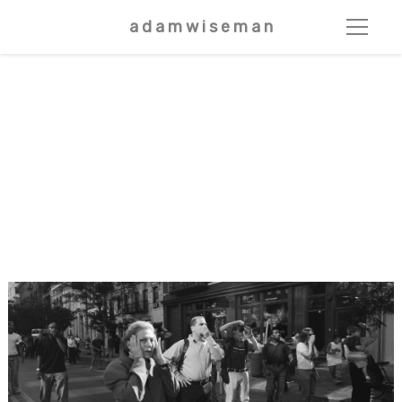
a d a m w i s e m a n