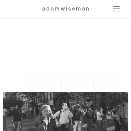
a d a m w i s e m a n