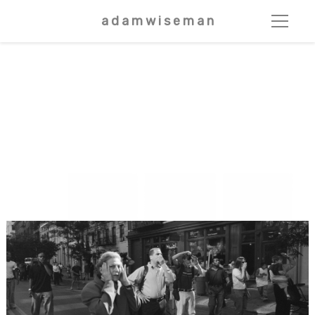
a d a m w i s e m a n