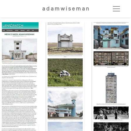
a d a m w i s e m a n