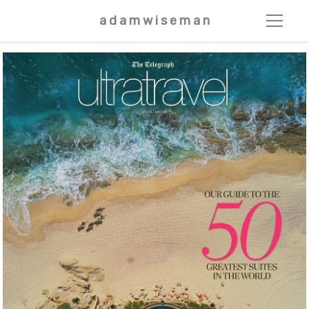
a d a m w i s e m a n