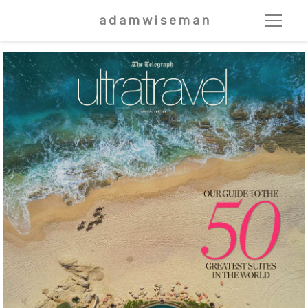
a d a m w i s e m a n